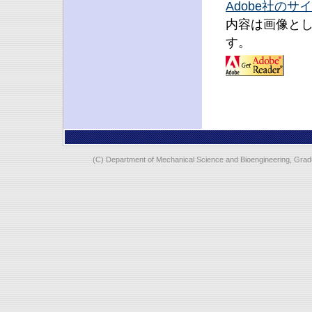
Adobe社のサ
内容は画像と
す。
(C)
Department of Mechanical Science and Bioengineering, Gradu