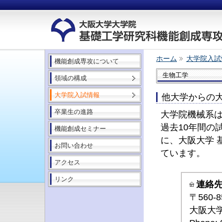
ホーム
大学院入試
機能創成専攻について
生物工学
領域の構成
大学院入試情報
他大学からの
卒業生の進路
大学院機械系
過去10年間の
機能創成セミナー
に、大阪大学 
お問い合わせ
ています。
アクセス
リンク
連絡
〒560
大阪大